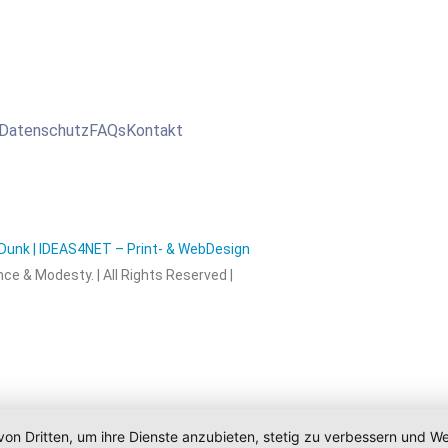
Datenschutz
FAQs
Kontakt
unk | IDEAS4NET – Print- & WebDesign
nce & Modesty. | All Rights Reserved |
von Dritten, um ihre Dienste anzubieten, stetig zu verbessern und