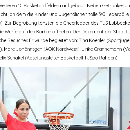
weiteren 10 Basketballfeldern aufgebaut. Neben Getränke- 
ht, an dem die Kinder und Jugendlichen tolle 3×3 Lederbäll
). Zur Begrüßung tanzten die Cheerleader des TUS Lübbecke
ie Würfe auf den Korb eröffneten. Der Dezernent der Stadt 
he Besucher. Er wurde begleitet von: Tina Koehler (Sportju
), Marc Johänntgen (AOK NordWest), Ulrike Grannemann (Vo
elix Schäkel (Abteilungsleiter Basketball TUSpo Rahden).