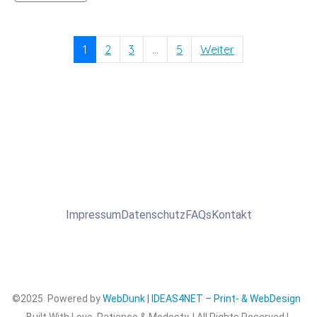
1
2
3
...
5
Weiter
Impressum
Datenschutz
FAQs
Kontakt
©2025 Powered by
WebDunk | IDEAS4NET – Print- & WebDesign
Built With Love, Patience & Modesty. | All Rights Reserved |