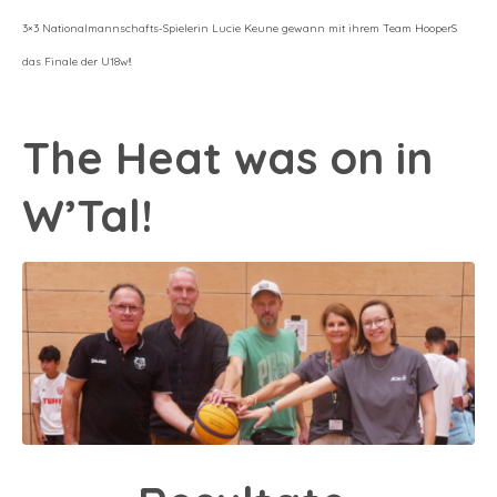
3×3 Nationalmannschafts-Spielerin Lucie Keune gewann mit ihrem Team HooperS
das Finale der U18w!!
The Heat was on in
W’Tal!