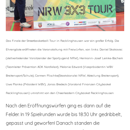
Das Finale der Streetbasketball-Tour in Recklinghausen war ein großer Erfolg. Die
Ehrengäste
eröffneten die Veranstaltung mit Freiwürfen, von links: Daniel Skakavac
(stellvertretender
Vorsitzender der Sportjugend NRW), Hermann-Josef Lemke-Bochem
(Teamleiter Prävention
AOK NordWest), Melanie Edward (Vizepräsidentin WBV
Breitensport/Schule), Carmen Plischke
(Staatskanzlei NRW, Abteilung Breitensport),
Uwe Plonka (Präsident WBV), Jonas Bredeck (Vorstand
Finanzen Citybasket
Recklinghausen) umrahmt von den Cheerleadern Citybasket Recklinghausen
Nach den Eröffnungswürfen ging es dann auf die
Felder. In 19 Spielrunden wurde bis 18:30 Uhr gedribbelt,
gepasst und geworfen! Danach standen die