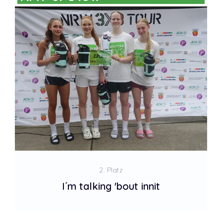
2. Platz
I´m talking 'bout innit