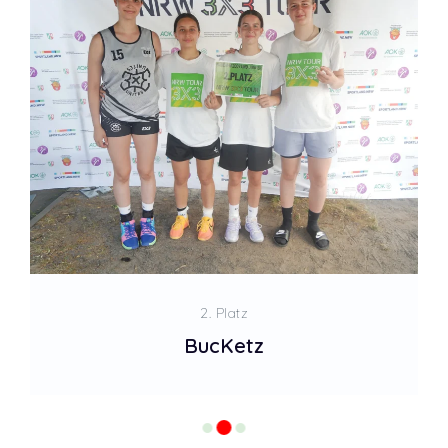
2. Platz
BucKetz