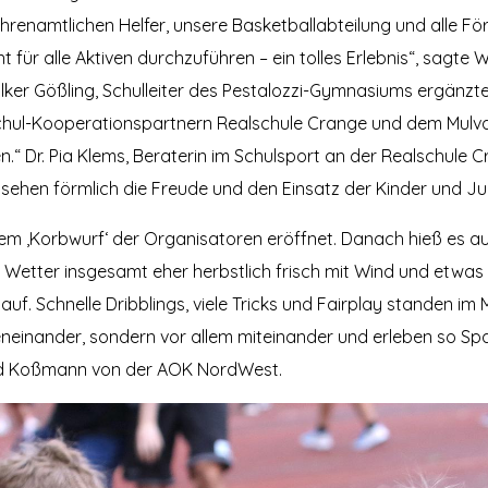
 ehrenamtlichen Helfer, unsere Basketballabteilung und alle F
nt für alle Aktiven durchzuführen – ein tolles Erlebnis“, sagte 
ker Gößling, Schulleiter des Pestalozzi-Gymnasiums ergänzte:
hul-Kooperationspartnern Realschule Crange und dem Mulva
“ Dr. Pia Klems, Beraterin im Schulsport an der Realschule Cra
r sehen förmlich die Freude und den Einsatz der Kinder und J
 dem ‚Korbwurf‘ der Organisatoren eröffnet. Danach hieß es au
 Wetter insgesamt eher herbstlich frisch mit Wind und etwas 
. Schnelle Dribblings, viele Tricks und Fairplay standen im Mi
neinander, sondern vor allem miteinander und erleben so Spa
hard Koßmann von der AOK NordWest.