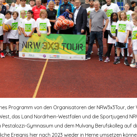
ches Programm von den Organisatoren der NRW3x3Tour, der 
est, das Land Nordrhein-Westfalen und die Sportjugend N
 Pestalozzi-Gymnasium und dem Mulvany Berufskolleg auf die 
rtliche Ereignis hier nach 2023 wieder in Herne umsetzen kön