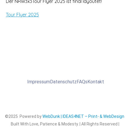
Der NRW3x3Tour Flyer 2025 ist final layoutet!
Tour Flyer 2025
Impressum
Datenschutz
FAQs
Kontakt
©2025 Powered by
WebDunk | IDEAS4NET – Print- & WebDesign
Built With Love, Patience & Modesty. | All Rights Reserved |