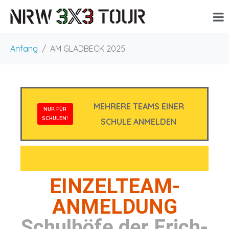
Anfang
AM GLADBECK 2025
MEHRERE TEAMS EINER
NUR FÜR
SCHULEN!
SCHULE ANMELDEN
EINZELTEAM-
ANMELDUNG
Schulhöfe der Erich-