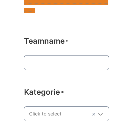
.......................................................................
.........
Teamname
*
Kategorie
*