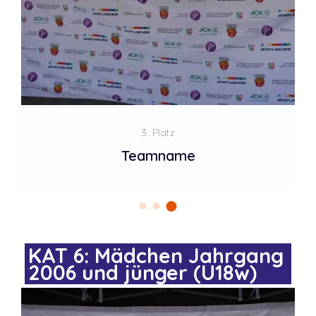
3. Platz
Teamname
KAT 6: Mädchen Jahrgang
2006 und jünger (U18w)