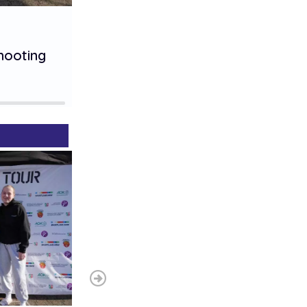
1. Platz
hooting
Gingers and greek