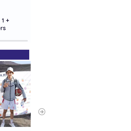
1. Platz
 1 +
let‘s fetz
rs