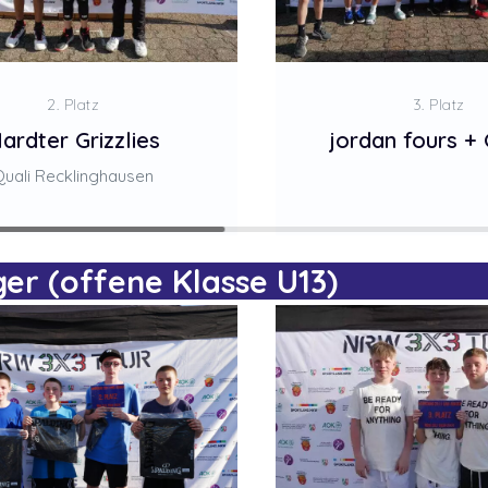
2. Platz
3. Platz
ardter Grizzlies
jordan fours + 
Quali Recklinghausen
er (offene Klasse U13)