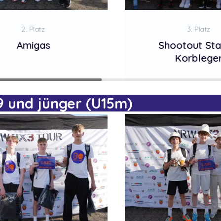
2. Platz
3. Platz
Amigas
Shootout Sta
Korblege
 und jünger (U15m)