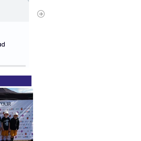
1. Platz
ad
Hanna and the boys!