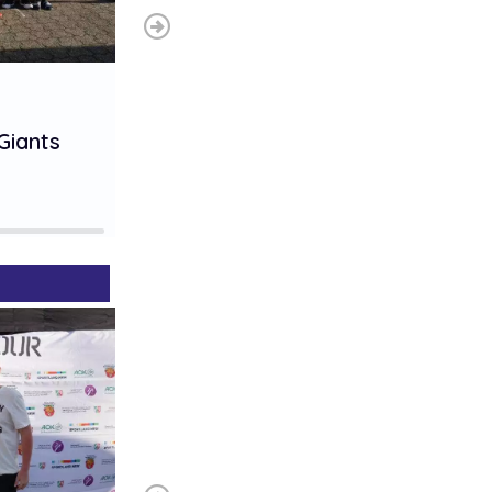
1. Platz
Giants
Mini-phants