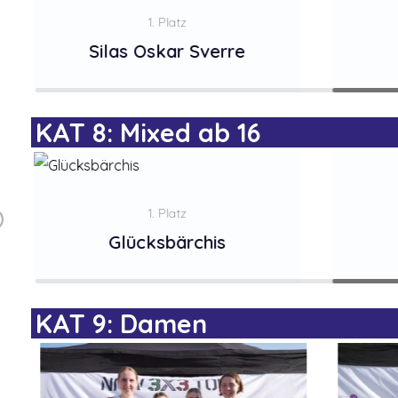
1. Platz
Silas Oskar Sverre
KAT 8: Mixed ab 16
1. Platz
Glücksbärchis
KAT 9: Damen