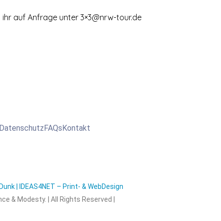
t ihr auf Anfrage unter 3×3@nrw-tour.de
Datenschutz
FAQs
Kontakt
unk | IDEAS4NET – Print- & WebDesign
nce & Modesty. | All Rights Reserved |