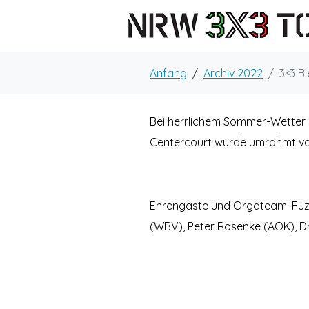
Anfang
Archiv 2022
3×3 B
Bei herrlichem Sommer-Wetter s
Centercourt wurde umrahmt von 
Ehrengäste und Orgateam: Fuzae
(WBV), Peter Rosenke (AOK), Dr.