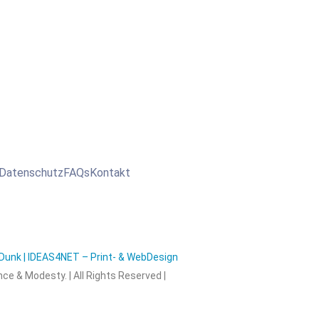
Datenschutz
FAQs
Kontakt
unk | IDEAS4NET – Print- & WebDesign
nce & Modesty. | All Rights Reserved |